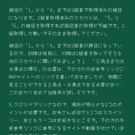
細目の「1」から「4」までは2級章で取得済みの細目
になります。2級章取得済みのスカウトは、「5」と
「6」の細目を取得すれば読図章の取得が可能です。2
級取得した勢いでそのまま取得してください。
細目の「1」から「4」までは2級章の課目になってい
るので、BS隊は班長に、VS隊は2級章を取ってそうな
他のスカウトに聞いてみましょう！ 「
三角点または
水準点の標石」
の位置は、下の方の外部参考リンクに
MAPサイトへのリンクを書いておきましたが、実際に
見ることができる三角点・水準点である必要があり、
このあたり含めて当隊長が詳しそうです。
5.クロスベアリングなので、場所が明らかな2つのポ
イントが必要です。お寺さん近辺だと1つはスカイツ
リー、あともう一つはお好きなところで。下の方の外
部参考リンクに参考になるサイトや動画を付けていま