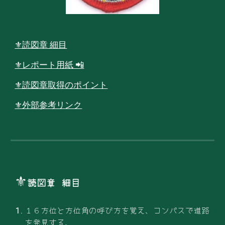
⚜読図章 細目
⚜レポート用紙 📲
⚜読図章取得のポイント
⚜外部参考リンク
⚜
読図章 細目
１６方位と方位角の呼び方を覚え、コンパスで進路
を発見する。